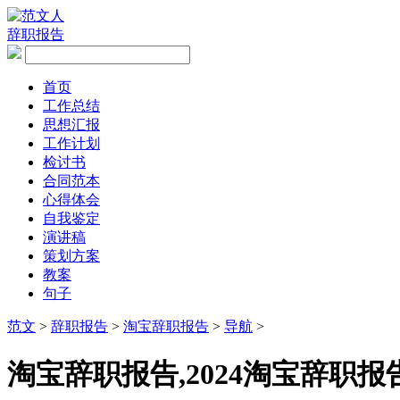
辞职报告
首页
工作总结
思想汇报
工作计划
检讨书
合同范本
心得体会
自我鉴定
演讲稿
策划方案
教案
句子
范文
>
辞职报告
>
淘宝辞职报告
>
导航
>
淘宝辞职报告,2024淘宝辞职