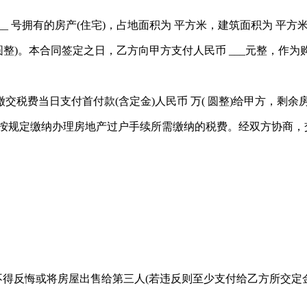
___ 号拥有的房产(住宅)，占地面积为 平方米，建筑面积为 平方米。(
圆整)。本合同签定之日，乙方向甲方支付人民币 ___元整，作为
费当日支付首付款(含定金)人民币 万( 圆整)给甲方，剩余房
并按规定缴纳办理房地产过户手续所需缴纳的税费。经双方协商，
不得反悔或将房屋出售给第三人(若违反则至少支付给乙方所交定金
。