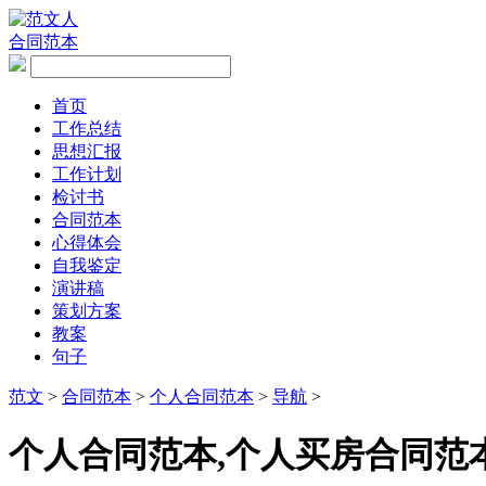
合同范本
首页
工作总结
思想汇报
工作计划
检讨书
合同范本
心得体会
自我鉴定
演讲稿
策划方案
教案
句子
范文
>
合同范本
>
个人合同范本
>
导航
>
个人合同范本,个人买房合同范