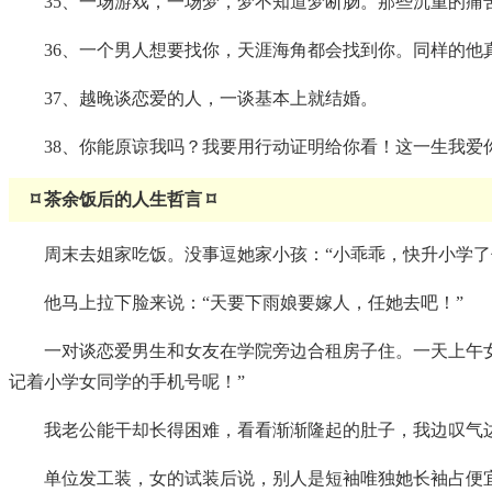
35、一场游戏，一场梦，梦不知道梦断肠。那些沉重的痛
36、一个男人想要找你，天涯海角都会找到你。同样的他
37、越晚谈恋爱的人，一谈基本上就结婚。
38、你能原谅我吗？我要用行动证明给你看！这一生我
⌑ 茶余饭后的人生哲言 ⌑
周末去姐家吃饭。没事逗她家小孩：“小乖乖，快升小学了
他马上拉下脸来说：“天要下雨娘要嫁人，任她去吧！”
一对谈恋爱男生和女友在学院旁边合租房子住。一天上午
记着小学女同学的手机号呢！”
我老公能干却长得困难，看看渐渐隆起的肚子，我边叹气边
单位发工装，女的试装后说，别人是短袖唯独她长袖占便