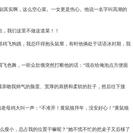
副其实啊，这么空心菜。一女更是伤心。他说一名字叫高潮的
歉，我们这里不做这道菜！！
得鸡飞狗跳，我总吓得抱头鼠窜，有时他俩处于话语冰封期，我
眉飞色舞，一听众肚饿突然打断他的话：“现在给俺泡点方便面
嘴亲吻我帅气的脸蛋、宽厚的肩膀和柔软的肚子，然后往下接
知老母鸡大叫一声：“不准开！黄鼠狼拜年，没安好心！”黄鼠狼
么瘦小，总占我的位置干嘛呢？”她不慌不忙的把桌子又后移了