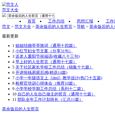
范文大全
首页
工作总结
思想汇报
工作
范文
>
范文大全
>
茶余饭后的人生哲言
>
导航
>
茶余饭后的人
最新更新
1
姐姐结婚哥哥致词（通用十四篇）
2
小红节妇女节文案（分享31句）
3
送老人重阳节祝福语(收藏八十三句)
4
早上好的人生哲言（通用十七篇）
5
关于社区家长学校工作总结（锦集十七篇）
6
开讲啦钱易观后感(精选14篇)
7
小学一年级语文上《dtnl》教学设计(热门十五篇)
8
检察官培训心得体会（推荐10篇）
9
小学学校学期工作总结（系列十二篇）
10
自己的人生自己做主的哲言（通用十七篇）
11
部队全年工作计划班长（汇总11篇）
茶余饭后的人生哲言