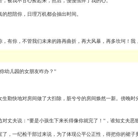
苦，被我不甘心捡起来，然后，慢慢憔悴了我的心。
真的想陪你，日理万机都会抽出时间。
爱你，有你，不管我们未来的路再曲折，再大风暴，再多坎坷！我
你幼儿园的女朋友咋办？”
女生勤快地对房间做了大扫除，脏兮兮的房间焕然一新。傍晚时
对丈夫说：“要是小孩生下来长得像你就完了！”，谁知丈夫恶
宜了，一纪检干部过来说，为了体现公平公正性，得把你的裙子