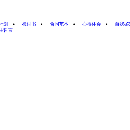
计划
检讨书
合同范本
心得体会
自我鉴
生哲言