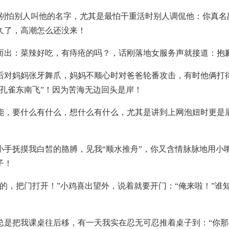
特别怕别人叫他的名字，尤其是最怕干重活时别人调侃他：你真名
久了，高潮怎么还没来！
而出：菜辣好吃，有痔疮的吗？，话刚落地女服务声就接道：抱
后对妈妈张牙舞爪，妈妈不顺心时对爸爸轮番攻击，有时他俩打
孔雀东南飞”！因为苦海无边回头是岸！
能，要什么有什么，想什么有什么，尤其是讲到上网泡妞时更是
小手抚摸我白皙的胳膊，见我“顺水推舟”，你又含情脉脉地用小
子！
的，把门打开！”小鸡喜出望外，说着就要开门：“俺来啦！”谁
总是把我课桌往后移，有一天我实在忍无可忍推着桌子到：“你那