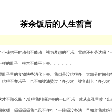
茶余饭后的人生哲言
个小孩把平时动都不能动，视为梦想的可乐、雪碧还有芬达喝了
一样的肚子，根本不能平下去。。。。。。
望肚子里的食物快些消化下去。我倒是没吃很多，大部分时间都
，吃得不亦乐乎，也不知被油烫过了多少次，被鱼刺卡了多少次
这才不那么胀了;笑得我刚喝进去的一口可乐，就从鼻孔里喷了出
回家呃，嗝嗝嗝嗝我也忍不住打了一阵嗝没办法，早知道我就绝不