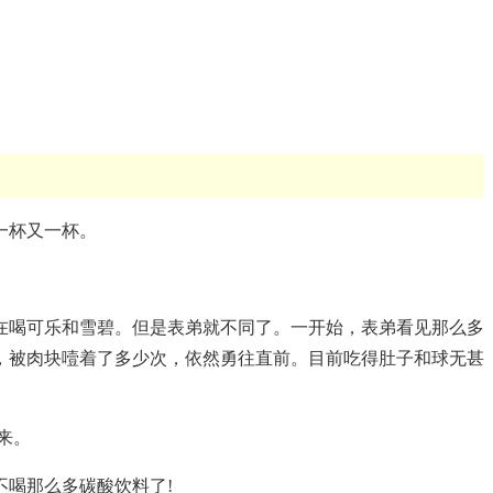
一杯又一杯。
在喝可乐和雪碧。但是表弟就不同了。一开始，表弟看见那么多
，被肉块噎着了多少次，依然勇往直前。目前吃得肚子和球无甚
来。
喝那么多碳酸饮料了!