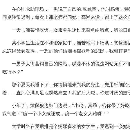
在心理求助现场，一男说了自己的.尴尬事，他叫杨伟，
同桌经常迟到，每次上课老师都问她：高潮来没，都上了这么
一天去湘菜馆吃饭，女服务生递过来菜单给我点，我脱口
某小学生生活在不和谐家庭中，痛苦地写下纸条：爸爸酒
总冻得瑟瑟发抖，一想到他们婚姻摇摇欲坠的悲惨，我就打算“
一男子大街营销自己的网站，喋喋不休的说这网站无所不
吃行不？”
那个夏天我睡下了，你悄悄地来到我的身边，先用纤细的
着……直到心满意足地飘然离去！我醒后大喊，你这讨厌的蚊
小年了，黄鼠狼边敲门边说：“小鸡，真乖，给你带了好吃
叹气道：“骗一个小女孩还成，骗一个老女人难呀！”
大学时坐在我后排是个婀娜多次的女学生，我迟到一会她