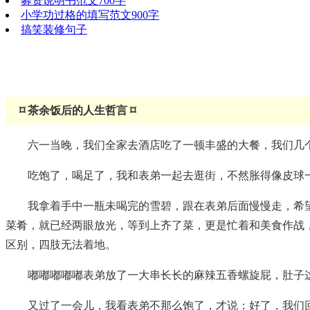
募资说明书范文700字
小学功过格的填写范文900字
搞笑装修句子
⌑ 茶余饭后的人生哲言 ⌑
六一当晚，我们全家去酒店吃了一顿丰盛的大餐，我们几
吃饱了，喝足了，我和表弟一起去逛街，不然胀得像皮球
我拿着手中一瓶未喝完的雪碧，跟在表弟后面慢慢走，希
菜肴，就已经两眼放光，等到上齐了菜，更是忙着和美食作战
区别，四肢无法着地。
嘟嘟嘟嘟嘟表弟放了一大串长长的麻辣五香螺旋屁，肚子
又过了一会儿，我看表弟不那么饱了，才说：好了，我们