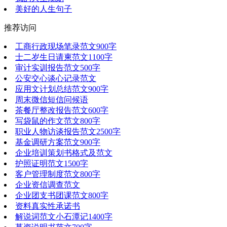
美好的人生句子
推荐访问
工商行政现场笔录范文900字
士二岁生日请柬范文1100字
审计实训报告范文500字
公安交心谈心记录范文
应用文计划总结范文900字
周末微信短信问候语
茶餐厅整改报告范文600字
写袋鼠的作文范文800字
职业人物访谈报告范文2500字
基金调研方案范文900字
企业培训策划书格式及范文
护照证明范文1500字
客户管理制度范文800字
企业资信调查范文
企业团支书团课范文800字
资料真实性承诺书
解说词范文小石潭记1400字